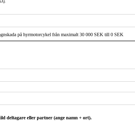
SA).
v. vagnskada på hyrmotorcykel från maximalt 30 000 SEK till 0 SEK
d deltagare eller partner (ange namn + ort).