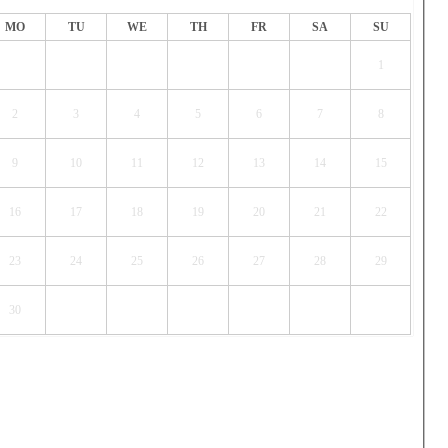
MO
TU
WE
TH
FR
SA
SU
1
2
3
4
5
6
7
8
9
10
11
12
13
14
15
16
17
18
19
20
21
22
23
24
25
26
27
28
29
30