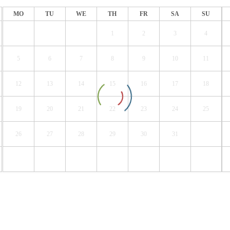
MO
TU
WE
TH
FR
SA
SU
1
2
3
4
5
6
7
8
9
10
11
12
13
14
15
16
17
18
19
20
21
22
23
24
25
26
27
28
29
30
31