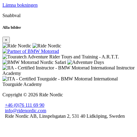
Lämna bokningen
Snabbval
Alla bilder
×
Copyright © 2026 Ride Nordic
+46 (0)76 111 69 90
info@ridenordic.com
Ride Nordic AB
,
Linspelsgatan 2
,
531 40 Lidköping
, Sweden